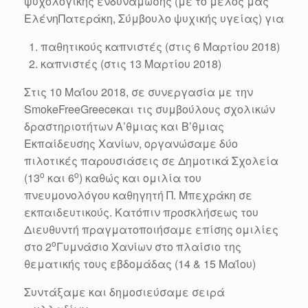
ψυχολογικής ενδυνάμωσης (με το μέλος μας
ΕλένηΠατεράκη, Σύμβουλο ψυχικής υγείας) για
παθητικούς καπνιστές (στις 6 Μαρτίου 2018)
καπνιστές (στις 13 Μαρτίου 2018)
Στις 10 Μαΐου 2018, σε συνεργασία με την
SmokeFreeGreeceκαι τις συμβούλους σχολικών
δραστηριοτήτων Α’θμιας και Β’θμιας
Εκπαίδευσης Χανίων, οργανώσαμε δύο
πιλοτικές παρουσιάσεις σε Δημοτικά Σχολεία
ο
ο
(13
και 6
) καθώς και ομιλία του
πνευμονολόγου καθηγητή Π. Μπεχράκη σε
εκπαιδευτικούς. Κατόπιν προσκλήσεως του
Διευθυντή πραγματοποιήσαμε επίσης ομιλίες
ο
στο 2
Γυμνάσιο Χανίων στο πλαίσιο της
θεματικής τους εβδομάδας (14 & 15 Μαΐου)
Συντάξαμε και δημοσιεύσαμε σειρά