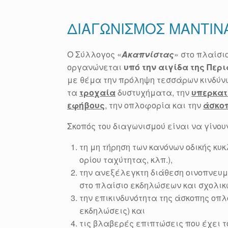
ΔΙΑΓΩΝΙΣΜΟΣ ΜΑΝΤΙΝ
Ο Σύλλογος «
Ακαπνίστας
» στο πλαίσι
οργανώνεται
υπό την αιγίδα της Περ
με θέμα την πρόληψη τεσσάρων κινδύνω
τα
τροχαία
δυστυχήματα, την
υπερκατ
εφήβους
, την οπλοφορία και την
άσκο
Σκοπός του διαγωνισμού είναι να γίνου
τη μη τήρηση των κανόνων οδικής κ
ορίου ταχύτητας, κλπ.),
την ανεξέλεγκτη διάθεση οινοπνευμα
στο πλαίσιο εκδηλώσεων και σχολικ
την επικινδυνότητα της άσκοπης οπλ
εκδηλώσεις) και
τις βλαβερές επιπτώσεις που έχει τ